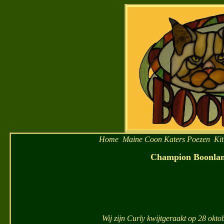
Home
Maine Coon
Katers
Poezen
Ki
C
hampion
Boonla
Wij zijn Curly kwijtgeraakt op 28 okto