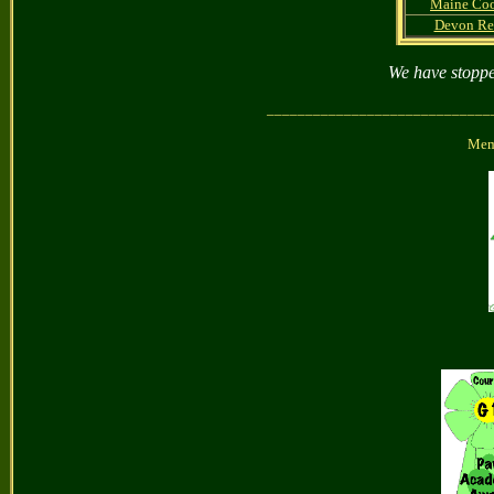
Maine Co
Devon Re
We have stopp
_____________________________
Memb