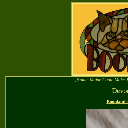
Home
Maine Coon
Males
Devo
Boonland'