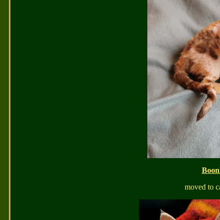
Boon
moved to c